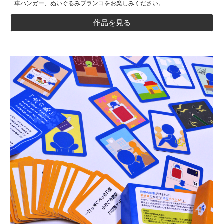
車ハンガー、ぬいぐるみブランコをお楽しみください。
作品を見る