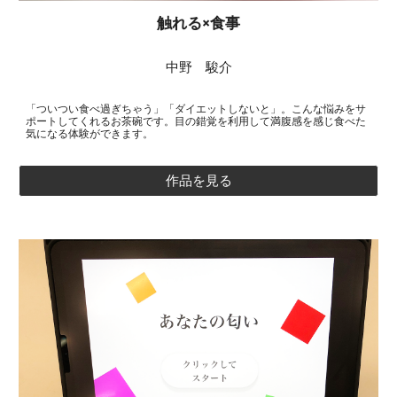
触れる×食事
中野　駿介
「ついつい食べ過ぎちゃう」「ダイエットしないと」。こんな悩みをサ
ポートしてくれるお茶碗です。目の錯覚を利用して満腹感を感じ食べた
気になる体験ができます。
作品を見る