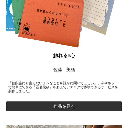
触れる×心
佐藤　美結
「普段誰にも言えないようなことを誰かに聞いてほしい」。今やネット
で簡単にできる『匿名投稿』をあえてアナログで体験できるサービスを
製作しました。
作品を見る