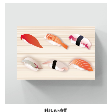
触れる×寿司