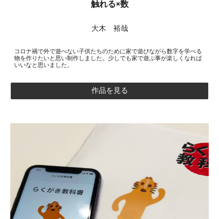
触れる×数
大木　裕哉
コロナ禍で外で遊べない子供たちのために家で遊びながら数字を学べる
物を作りたいと思い制作しました。少しでも家で遊ぶ事が楽しくなれば
いいなと思いました。
作品を見る