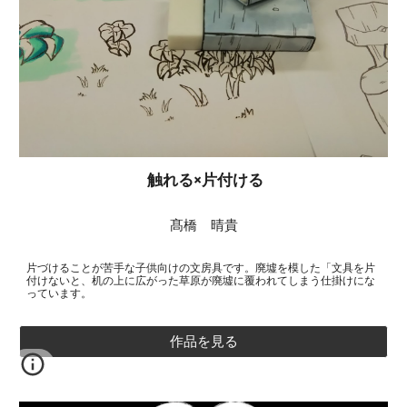
 触れる×片付ける
髙橋　晴貴
片づけることが苦手な子供向けの文房具です。廃墟を模した「文具を片
付けないと、机の上に広がった草原が廃墟に覆われてしまう仕掛けにな
っています。
作品を見る