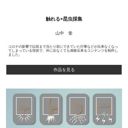
触れる×昆虫採集
山中　奎
コロナの影響で以前まで当たり前にできていた行事などが出来なくなっ
てしまっている現状で、外に出なくても体験出来るコンテンツを制作し
ました。
作品を見る