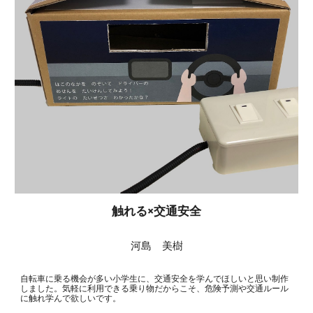
触れる×交通安全
河島　美樹
自転車に乗る機会が多い小学生に、交通安全を学んでほしいと思い制作
しました。気軽に利用できる乗り物だからこそ、危険予測や交通ルール
に触れ学んで欲しいです。