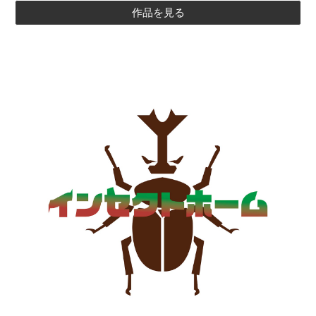
作品を見る