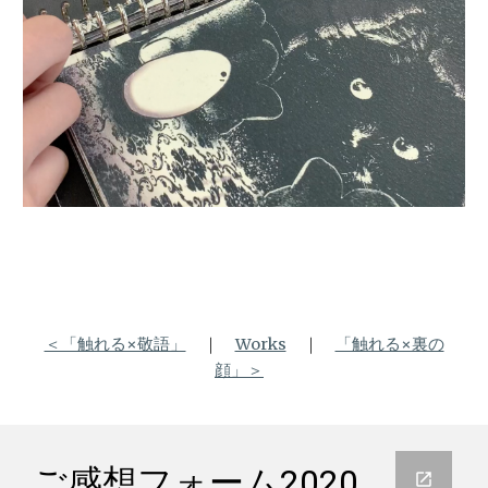
＜「触れる×敬語」
　｜　
Works
　｜　
「触れる×裏の
顔」＞